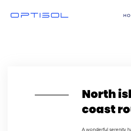
HO
Optisol
Lider w projektach PV oraz farm fotowoltaicznych
North is
coast r
A wonderful serenity h