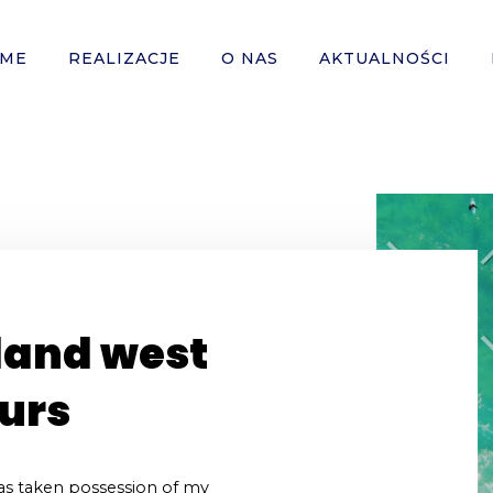
ME
REALIZACJE
O NAS
AKTUALNOŚCI
land west
ours
as taken possession of my